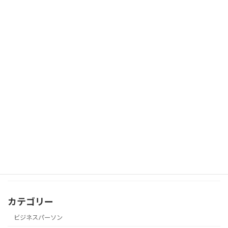
朝起きてむくみ顔…その原因は体質では
美容・体質改善
なく“内臓のサイン”かもしれません
「実績がないから…」で諦めてない？少
心理学
数派でも意見を通す“態度の一貫力”
近所の人と軽く話した後に、言葉を気に
瞑想
して落ち込んでしまったときの瞑想
カテゴリー
ビジネスパーソン