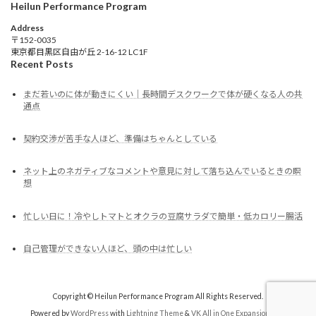
Heilun Performance Program
Address
〒152-0035
東京都目黒区自由が丘 2-16-12 LC1F
Recent Posts
まだ若いのに体が動きにくい｜長時間デスクワークで体が硬くなる人の共
通点
契約交渉が苦手な人ほど、準備はちゃんとしている
ネット上のネガティブなコメントや意見に対して落ち込んでいるときの瞑
想
忙しい日に！冷やしトマトとオクラの豆腐サラダで簡単・低カロリー腸活
自己管理ができない人ほど、頭の中は忙しい
Copyright © Heilun Performance Program All Rights Reserved.
Powered by
WordPress
with
Lightning Theme
&
VK All in One Expansion Unit