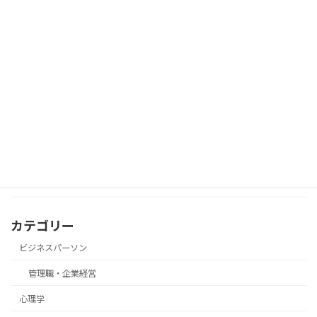
朝起きてむくみ顔…その原因は体質では
美容・体質改善
なく“内臓のサイン”かもしれません
「実績がないから…」で諦めてない？少
心理学
数派でも意見を通す“態度の一貫力”
カテゴリー
ビジネスパーソン
管理職・企業経営
心理学