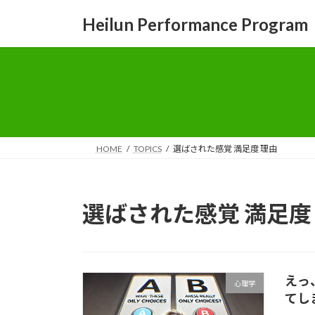
コ
ナ
Heilun Performance Program
ン
ビ
テ
ゲ
ン
ー
ツ
シ
へ
ョ
ス
ン
キ
に
ッ
移
HOME
TOPICS
選ばされた感覚 満足度 理由
プ
動
選ばされた感覚 満足度
えっ
心理学
てし