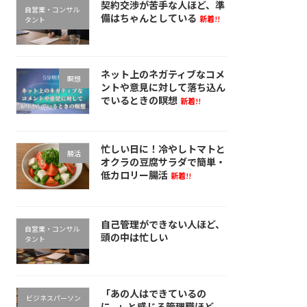
契約交渉が苦手な人ほど、準
自営業・コンサル
備はちゃんとしている
新着!!
タント
ネット上のネガティブなコメ
瞑想
ントや意見に対して落ち込ん
でいるときの瞑想
新着!!
忙しい日に！冷やしトマトと
腸活
オクラの豆腐サラダで簡単・
低カロリー腸活
新着!!
自己管理ができない人ほど、
自営業・コンサル
頭の中は忙しい
タント
「あの人はできているの
ビジネスパーソン
に…」と感じる管理職ほど、