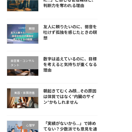
判断力を奪われる理由
友人に頼りたいのに、弱音を
瞑想
吐けず孤独を感じたときの瞑
想
数字は追えているのに、目標
自営業・コンサル
を考えると気持ちが重くなる
タント
理由
朝起きてむくみ顔…その原因
美容・体質改善
は体質ではなく“内臓のサイ
ン”かもしれません
「実績がないから…」で諦め
心理学
てない？少数派でも意見を通