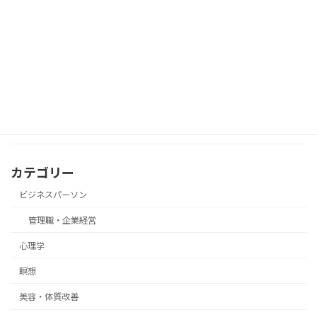
数派でも意見を通す“態度の一貫力”
近所の人と軽く話した後に、言葉を気に
瞑想
して落ち込んでしまったときの瞑想
カテゴリー
ビジネスパーソン
管理職・企業経営
心理学
瞑想
美容・体質改善