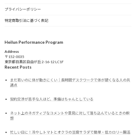
プライバシーポリシー
特定商取引法に基づく表記
Heilun Performance Program
Address
〒152-0035
東京都目黒区自由が丘 2-16-12 LC1F
Recent Posts
まだ若いのに体が動きにくい｜長時間デスクワークで体が硬くなる人の共
通点
契約交渉が苦手な人ほど、準備はちゃんとしている
ネット上のネガティブなコメントや意見に対して落ち込んでいるときの瞑
想
忙しい日に！冷やしトマトとオクラの豆腐サラダで簡単・低カロリー腸活