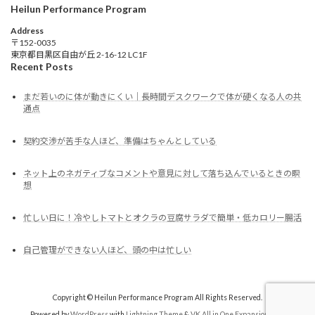
Heilun Performance Program
Address
〒152-0035
東京都目黒区自由が丘 2-16-12 LC1F
Recent Posts
まだ若いのに体が動きにくい｜長時間デスクワークで体が硬くなる人の共
通点
契約交渉が苦手な人ほど、準備はちゃんとしている
ネット上のネガティブなコメントや意見に対して落ち込んでいるときの瞑
想
忙しい日に！冷やしトマトとオクラの豆腐サラダで簡単・低カロリー腸活
自己管理ができない人ほど、頭の中は忙しい
Copyright © Heilun Performance Program All Rights Reserved.
Powered by
WordPress
with
Lightning Theme
&
VK All in One Expansion Unit