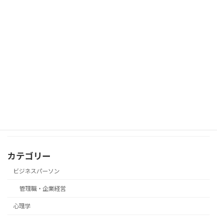
朝起きてむくみ顔…その原因は体質では
美容・体質改善
なく“内臓のサイン”かもしれません
「実績がないから…」で諦めてない？少
心理学
数派でも意見を通す“態度の一貫力”
カテゴリー
ビジネスパーソン
管理職・企業経営
心理学