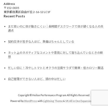
Address
〒152-0035
東京都目黒区自由が丘 2-16-12 LC1F
Recent Posts
まだ若いのに体が動きにくい｜長時間デスクワークで体が硬くなる人の共
通点
契約交渉が苦手な人ほど、準備はちゃんとしている
ネット上のネガティブなコメントや意見に対して落ち込んでいるときの瞑
想
忙しい日に！冷やしトマトとオクラの豆腐サラダで簡単・低カロリー腸活
自己管理ができない人ほど、頭の中は忙しい
Copyright © Heilun Performance Program All Rights Reserved.
Powered by
WordPress
with
Lightning Theme
&
VK All in One Expansion Unit