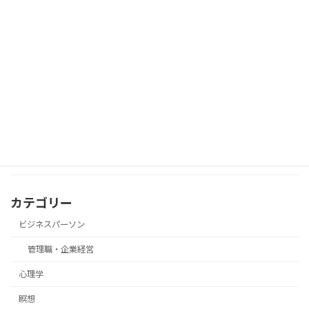
朝起きてむくみ顔…その原因は体質では
美容・体質改善
なく“内臓のサイン”かもしれません
「実績がないから…」で諦めてない？少
心理学
数派でも意見を通す“態度の一貫力”
カテゴリー
ビジネスパーソン
管理職・企業経営
心理学
瞑想