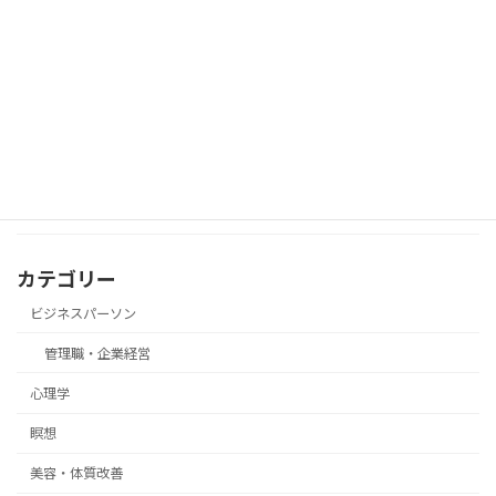
数派でも意見を通す“態度の一貫力”
近所の人と軽く話した後に、言葉を気に
瞑想
して落ち込んでしまったときの瞑想
カテゴリー
ビジネスパーソン
管理職・企業経営
心理学
瞑想
美容・体質改善