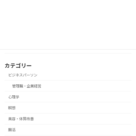
近所の人と軽く話した後に、言葉を気に
瞑想
して落ち込んでしまったときの瞑想
カテゴリー
ビジネスパーソン
管理職・企業経営
心理学
瞑想
美容・体質改善
腸活