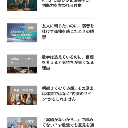
判断力を奪われる理由
友人に頼りたいのに、弱音を
瞑想
吐けず孤独を感じたときの瞑
想
数字は追えているのに、目標
自営業・コンサル
を考えると気持ちが重くなる
タント
理由
朝起きてむくみ顔…その原因
美容・体質改善
は体質ではなく“内臓のサイ
ン”かもしれません
「実績がないから…」で諦め
心理学
てない？少数派でも意見を通