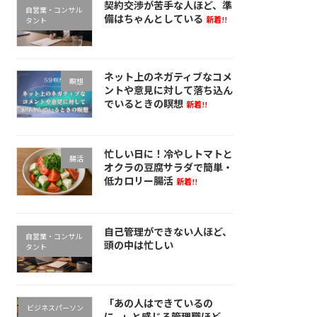
契約交渉が苦手な人ほど、準
自営業・コンサル
備はちゃんとしている
新着!!
タント
ネット上のネガティブなコメ
瞑想
ントや意見に対して落ち込ん
でいるときの瞑想
新着!!
忙しい日に！冷やしトマトと
腸活
オクラの豆腐サラダで簡単・
低カロリー腸活
新着!!
自己管理ができない人ほど、
自営業・コンサル
頭の中は忙しい
タント
「あの人はできているの
ビジネスパーソン
に…」と感じる管理職ほど、