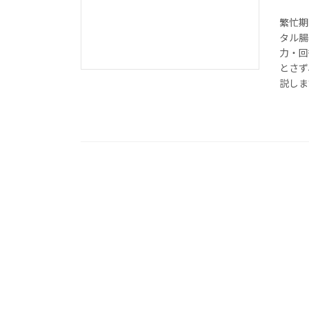
繁忙期
タル腸
力・回
とさず
説しま