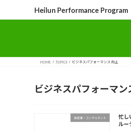
コ
ナ
Heilun Performance Program
ン
ビ
テ
ゲ
ン
ー
ツ
シ
へ
ョ
ス
ン
キ
に
ッ
移
HOME
TOPICS
ビジネスパフォーマンス 向上
プ
動
ビジネスパフォーマンス
忙し
自営業・コンサルタント
ルー