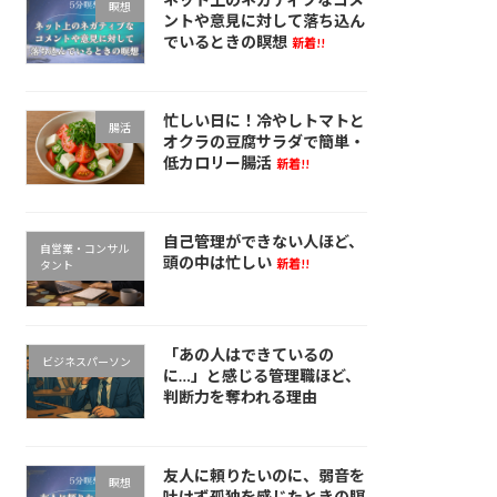
瞑想
ントや意見に対して落ち込ん
でいるときの瞑想
新着!!
忙しい日に！冷やしトマトと
腸活
オクラの豆腐サラダで簡単・
低カロリー腸活
新着!!
自己管理ができない人ほど、
自営業・コンサル
頭の中は忙しい
新着!!
タント
「あの人はできているの
ビジネスパーソン
に…」と感じる管理職ほど、
判断力を奪われる理由
友人に頼りたいのに、弱音を
瞑想
吐けず孤独を感じたときの瞑