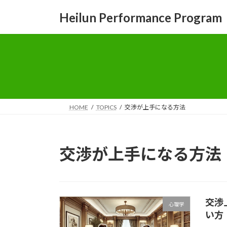
コ
ナ
Heilun Performance Program
ン
ビ
テ
ゲ
ン
ー
ツ
シ
へ
ョ
ス
ン
キ
に
ッ
移
HOME
TOPICS
交渉が上手になる方法
プ
動
交渉が上手になる方法
交渉
心理学
い方