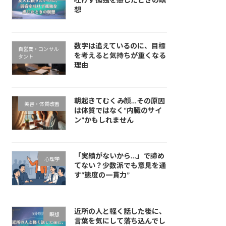
想
数字は追えているのに、目標
自営業・コンサル
を考えると気持ちが重くなる
タント
理由
朝起きてむくみ顔…その原因
美容・体質改善
は体質ではなく“内臓のサイ
ン”かもしれません
「実績がないから…」で諦め
心理学
てない？少数派でも意見を通
す“態度の一貫力”
近所の人と軽く話した後に、
瞑想
言葉を気にして落ち込んでし