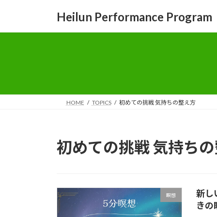
コ
ナ
Heilun Performance Program
ン
ビ
テ
ゲ
ン
ー
ツ
シ
へ
ョ
ス
ン
キ
に
ッ
移
HOME
TOPICS
初めての挑戦 気持ちの整え方
プ
動
初めての挑戦 気持ち
新し
瞑想
きの