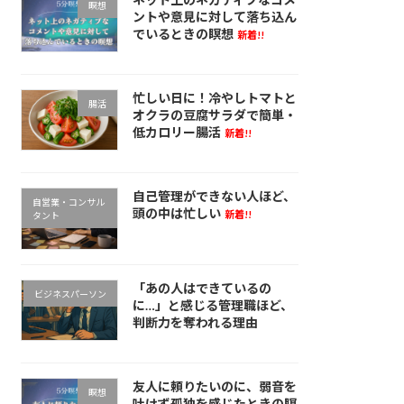
瞑想
ントや意見に対して落ち込ん
でいるときの瞑想
新着!!
忙しい日に！冷やしトマトと
腸活
オクラの豆腐サラダで簡単・
低カロリー腸活
新着!!
自己管理ができない人ほど、
自営業・コンサル
頭の中は忙しい
新着!!
タント
「あの人はできているの
ビジネスパーソン
に…」と感じる管理職ほど、
判断力を奪われる理由
友人に頼りたいのに、弱音を
瞑想
吐けず孤独を感じたときの瞑