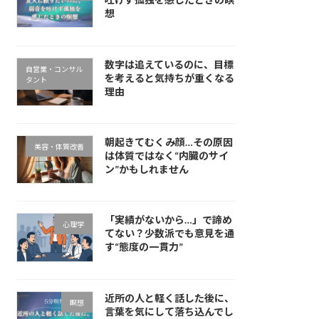
想
数字は追えているのに、目標
自営業・コンサル
を考えると気持ちが重くなる
タント
理由
朝起きてむくみ顔…その原因
美容・体質改善
は体質ではなく“内臓のサイ
ン”かもしれません
「実績がないから…」で諦め
心理学
てない？少数派でも意見を通
す“態度の一貫力”
近所の人と軽く話した後に、
瞑想
言葉を気にして落ち込んでし