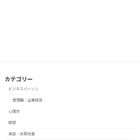
心理学
数派でも意見を通す“態度の一貫力”
近所の人と軽く話した後に、言葉を気に
瞑想
して落ち込んでしまったときの瞑想
カテゴリー
ビジネスパーソン
管理職・企業経営
心理学
瞑想
美容・体質改善