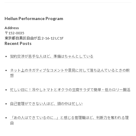
Heilun Performance Program
Address
〒152-0035
東京都目黒区自由が丘 2-16-12 LC1F
Recent Posts
契約交渉が苦手な人ほど、準備はちゃんとしている
ネット上のネガティブなコメントや意見に対して落ち込んでいるときの瞑
想
忙しい日に！冷やしトマトとオクラの豆腐サラダで簡単・低カロリー腸活
自己管理ができない人ほど、頭の中は忙しい
「あの人はできているのに…」と感じる管理職ほど、判断力を奪われる理
由