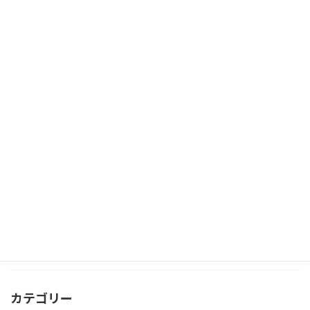
数字は追えているのに、目標を考えると
自営業・コンサルタント
気持ちが重くなる理由
朝起きてむくみ顔…その原因は体質では
美容・体質改善
なく“内臓のサイン”かもしれません
「実績がないから…」で諦めてない？少
心理学
数派でも意見を通す“態度の一貫力”
カテゴリー