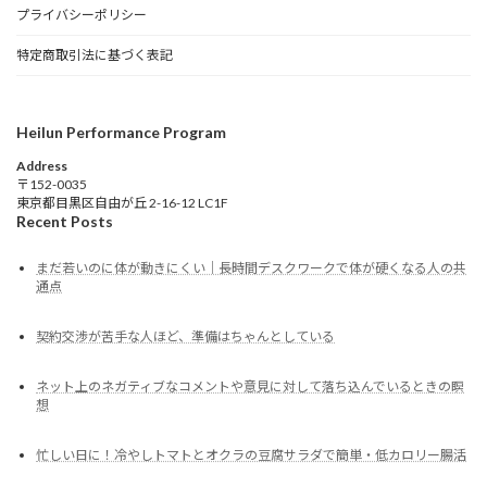
プライバシーポリシー
特定商取引法に基づく表記
Heilun Performance Program
Address
〒152-0035
東京都目黒区自由が丘 2-16-12 LC1F
Recent Posts
まだ若いのに体が動きにくい｜長時間デスクワークで体が硬くなる人の共
通点
契約交渉が苦手な人ほど、準備はちゃんとしている
ネット上のネガティブなコメントや意見に対して落ち込んでいるときの瞑
想
忙しい日に！冷やしトマトとオクラの豆腐サラダで簡単・低カロリー腸活