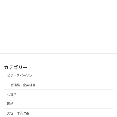
心理学
数派でも意見を通す“態度の一貫力”
近所の人と軽く話した後に、言葉を気に
瞑想
して落ち込んでしまったときの瞑想
カテゴリー
ビジネスパーソン
管理職・企業経営
心理学
瞑想
美容・体質改善