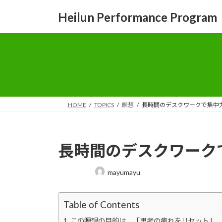
コ
ナ
Heilun Performance Program
ン
ビ
テ
ゲ
ン
ー
ツ
シ
へ
ョ
ス
ン
キ
に
ッ
移
HOME
TOPICS
瞑想
長時間のデスクワークで集中
プ
動
長時間のデスクワーク
最
mayumayu
終
更
新
Table of Contents
日
時
この瞑想の目的は、「思考の疲れをリセットし