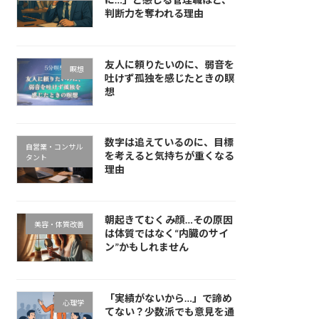
判断力を奪われる理由
友人に頼りたいのに、弱音を
瞑想
吐けず孤独を感じたときの瞑
想
数字は追えているのに、目標
自営業・コンサル
を考えると気持ちが重くなる
タント
理由
朝起きてむくみ顔…その原因
美容・体質改善
は体質ではなく“内臓のサイ
ン”かもしれません
「実績がないから…」で諦め
心理学
てない？少数派でも意見を通