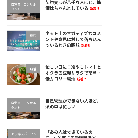
契約交渉が苦手な人ほど、準
自営業・コンサル
備はちゃんとしている
新着!!
タント
ネット上のネガティブなコメ
瞑想
ントや意見に対して落ち込ん
でいるときの瞑想
新着!!
忙しい日に！冷やしトマトと
腸活
オクラの豆腐サラダで簡単・
低カロリー腸活
新着!!
自己管理ができない人ほど、
自営業・コンサル
頭の中は忙しい
タント
「あの人はできているの
ビジネスパーソン
に…」と感じる管理職ほど、