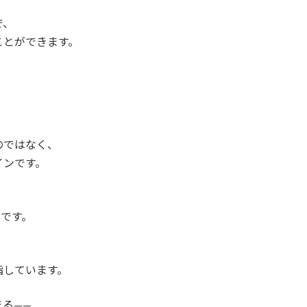
で、
ことができます。
のではなく、
インです。
切です。
指しています。
る——