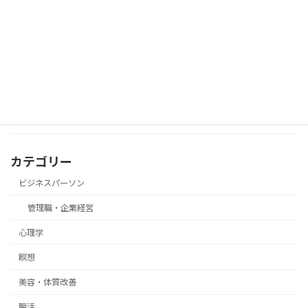
「実績がないから…」で諦めてない？少
心理学
数派でも意見を通す“態度の一貫力”
カテゴリー
ビジネスパーソン
管理職・企業経営
心理学
瞑想
美容・体質改善
腸活