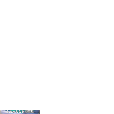
持ちが重くなる理由
朝起きてむくみ顔…その原因は体質ではな
美容・体質改善
く“内臓のサイン”かもしれません
「実績がないから…」で諦めてない？少数派
心理学
でも意見を通す“態度の一貫力”
近所の人と軽く話した後に、言葉を気にし
瞑想
て落ち込んでしまったときの瞑想