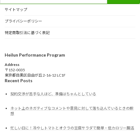
索:
サイトマップ
プライバシーポリシー
特定商取引法に基づく表記
Heilun Performance Program
Address
〒152-0035
東京都目黒区自由が丘 2-16-12 LC1F
Recent Posts
契約交渉が苦手な人ほど、準備はちゃんとしている
ネット上のネガティブなコメントや意見に対して落ち込んでいるときの瞑
想
忙しい日に！冷やしトマトとオクラの豆腐サラダで簡単・低カロリー腸活